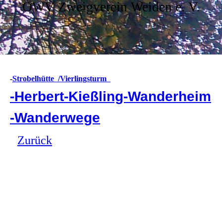
OWV Zweigverein Weiden e. V.
-
Strobelhütte /Vierlingsturm
-Herbert-Kießling-Wanderheim
-Wanderwege
Zurück