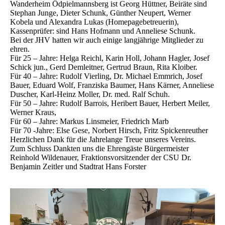
Wanderheim Ödpielmannsberg ist Georg Hüttner, Beiräte sind
Stephan Junge, Dieter Schunk, Günther Neupert, Werner
Kobela und Alexandra Lukas (Homepagebetreuerin),
Kassenprüfer: sind Hans Hofmann und Anneliese Schunk.
Bei der JHV hatten wir auch einige langjährige Mitglieder zu
ehren.
Für 25 – Jahre: Helga Reichl, Karin Holl, Johann Hagler, Josef
Schick jun., Gerd Demleitner, Gertrud Braun, Rita Kloiber.
Für 40 – Jahre: Rudolf Vierling, Dr. Michael Emmrich, Josef
Bauer, Eduard Wolf, Franziska Baumer, Hans Kärner, Anneliese
Duscher, Karl-Heinz Moller, Dr. med. Ralf Schuh.
Für 50 – Jahre: Rudolf Barrois, Heribert Bauer, Herbert Meiler,
Werner Kraus,
Für 60 – Jahre: Markus Linsmeier, Friedrich Marb
Für 70 -Jahre: Else Gese, Norbert Hirsch, Fritz Spickenreuther
Herzlichen Dank für die Jahrelange Treue unseres Vereins.
Zum Schluss Dankten uns die Ehrengäste Bürgermeister
Reinhold Wildenauer, Fraktionsvorsitzender der CSU Dr.
Benjamin Zeitler und Stadtrat Hans Forster