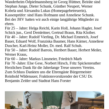
Wanderheim Ödpielmannsberg ist Georg Hüttner, Beiräte sind
Stephan Junge, Dieter Schunk, Günther Neupert, Werner
Kobela und Alexandra Lukas (Homepagebetreuerin),
Kassenprüfer: sind Hans Hofmann und Anneliese Schunk.
Bei der JHV hatten wir auch einige langjährige Mitglieder zu
ehren.
Für 25 – Jahre: Helga Reichl, Karin Holl, Johann Hagler, Josef
Schick jun., Gerd Demleitner, Gertrud Braun, Rita Kloiber.
Für 40 – Jahre: Rudolf Vierling, Dr. Michael Emmrich, Josef
Bauer, Eduard Wolf, Franziska Baumer, Hans Kärner, Anneliese
Duscher, Karl-Heinz Moller, Dr. med. Ralf Schuh.
Für 50 – Jahre: Rudolf Barrois, Heribert Bauer, Herbert Meiler,
Werner Kraus,
Für 60 – Jahre: Markus Linsmeier, Friedrich Marb
Für 70 -Jahre: Else Gese, Norbert Hirsch, Fritz Spickenreuther
Herzlichen Dank für die Jahrelange Treue unseres Vereins.
Zum Schluss Dankten uns die Ehrengäste Bürgermeister
Reinhold Wildenauer, Fraktionsvorsitzender der CSU Dr.
Benjamin Zeitler und Stadtrat Hans Forster