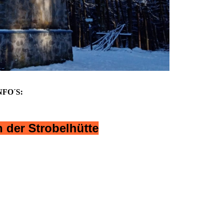
NFO´S:
 der Strobelhütte