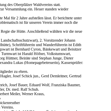
ng des Oberpfälzer Waldvereins statt.
ht zur Versammlung ein. Heuer standen wieder
e Mal für 2 Jahre aufstellen lässt. Er berichtete unter
roblematisch ist für unseren Verein immer noch die
n Regie die Hütte. Anschließend wählten wir die neue
 Landschaftsschutzwart), 2. Vorsitzender Johann
hütte), Schriftführerin und Wanderführerin ist Edith
gswart ist Bernhard Cyron, Bänkewart und Beisitzer
., Turmwart ist Harald Höfner, Volkstumswart,
g Hüttner, Beiräte sind Stephan Junge, Dieter
exandra Lukas (Homepagebetreuerin), Kassenprüfer:
tglieder zu ehren.
 Hagler, Josef Schick jun., Gerd Demleitner, Gertrud
mrich, Josef Bauer, Eduard Wolf, Franziska Baumer,
er, Dr. med. Ralf Schuh.
Herbert Meiler, Werner Kraus,
b
pickenreuther
 Vereins.