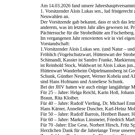
Am 14.03.2026 fand unsere Jahreshauptversammlu
1. Vorsitzender Alois Lukas sen., lud fristgerec
Neuwahlen an.
Der Vorsitzende gab bekannt, dass er sich das letzt
anderem, was im letzten Jahr alles gewesen ist. P
Pächtersuche für die Strobelhütte am Fischerberg.
Im vergangenen Jahr renovierten wir in viel eige
Vorstandschaft:
1.Vorsitzender Alois Lukas sen. (und Natur – und
Fröhlich (Vogelschutzwart, Hüttenwart der Strobel
Schimandl, Kassier ist Sandro Franke, Markierun
ist Reinhold Stock, Waldwart ist Alois Lukas jun
Hüttenwart Wanderheim Ödpielmannsberg ist Geor
Schunk, Günther Neupert, Werner Kobela und Al
sind Hans Hofmann und Anneliese Schunk.
Bei der JHV hatten wir auch einige langjährige Mi
Für 25 – Jahre: Helga Reichl, Karin Holl, Johann
Braun, Rita Kloiber.
Für 40 – Jahre: Rudolf Vierling, Dr. Michael Em
Hans Kärner, Anneliese Duscher, Karl-Heinz Moll
Für 50 – Jahre: Rudolf Barrois, Heribert Bauer, 
Für 60 – Jahre: Markus Linsmeier, Friedrich Mar
Für 70 -Jahre: Else Gese, Norbert Hirsch, Fritz S
Herzlichen Dank für die Jahrelange Treue unseres